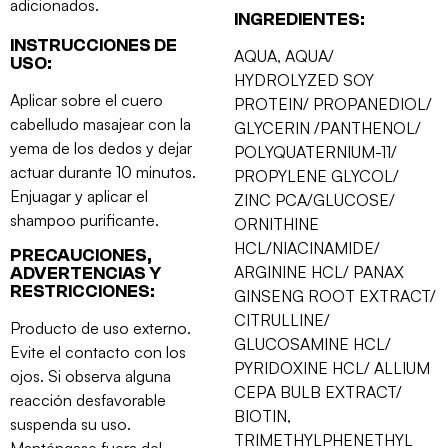
adicionados.
INGREDIENTES:
INSTRUCCIONES DE
AQUA, AQUA/
USO:
HYDROLYZED SOY
Aplicar sobre el cuero
PROTEIN/ PROPANEDIOL/
cabelludo masajear con la
GLYCERIN /PANTHENOL/
yema de los dedos y dejar
POLYQUATERNIUM-11/
actuar durante 10 minutos.
PROPYLENE GLYCOL/
Enjuagar y aplicar el
ZINC PCA/GLUCOSE/
shampoo purificante.
ORNITHINE
HCL/NIACINAMIDE/
PRECAUCIONES,
ARGININE HCL/ PANAX
ADVERTENCIAS Y
RESTRICCIONES:
GINSENG ROOT EXTRACT/
CITRULLINE/
Producto de uso externo.
GLUCOSAMINE HCL/
Evite el contacto con los
PYRIDOXINE HCL/ ALLIUM
ojos. Si observa alguna
CEPA BULB EXTRACT/
reacción desfavorable
BIOTIN,
suspenda su uso.
TRIMETHYLPHENETHYL
Manténgase fuera del