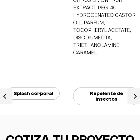
EXTRACT, PEG-40
HYDROGENATED CASTOR
OIL, PARFUM,
TOCOPHERYL ACETATE,
DISODIUMEDTA,
TRIETHANOLAMINE,
CARAMEL.
poral
Repelente de
Colo
insectos
COTIZA TU PROYECTO