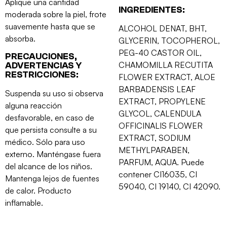
Aplique una cantidad
INGREDIENTES:
moderada sobre la piel, frote
suavemente hasta que se
ALCOHOL DENAT, BHT,
absorba.
GLYCERIN, TOCOPHEROL,
PEG-40 CASTOR OIL,
PRECAUCIONES,
CHAMOMILLA RECUTITA
ADVERTENCIAS Y
RESTRICCIONES:
FLOWER EXTRACT, ALOE
BARBADENSIS LEAF
Suspenda su uso si observa
EXTRACT, PROPYLENE
alguna reacción
GLYCOL, CALENDULA
desfavorable, en caso de
OFFICINALIS FLOWER
que persista consulte a su
EXTRACT, SODIUM
médico. Sólo para uso
METHYLPARABEN,
externo. Manténgase fuera
PARFUM, AQUA. Puede
del alcance de los niños.
contener CI16035, CI
Mantenga lejos de fuentes
59040, CI 19140, CI 42090.
de calor. Producto
inflamable.