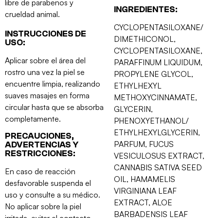
libre de parabenos y
INGREDIENTES:
crueldad animal.
CYCLOPENTASILOXANE/
INSTRUCCIONES DE
DIMETHICONOL,
USO:
CYCLOPENTASILOXANE,
Aplicar sobre el área del
PARAFFINUM LIQUIDUM,
rostro una vez la piel se
PROPYLENE GLYCOL,
encuentre limpia, realizando
ETHYLHEXYL
suaves masajes en forma
METHOXYCINNAMATE,
circular hasta que se absorba
GLYCERIN,
completamente.
PHENOXYETHANOL/
ETHYLHEXYLGLYCERIN,
PRECAUCIONES,
PARFUM, FUCUS
ADVERTENCIAS Y
RESTRICCIONES:
VESICULOSUS EXTRACT,
CANNABIS SATIVA SEED
En caso de reacción
OIL, HAMAMELIS
desfavorable suspenda el
VIRGINIANA LEAF
uso y consulte a su médico.
EXTRACT, ALOE
No aplicar sobre la piel
BARBADENSIS LEAF
irritada, evitar el contacto