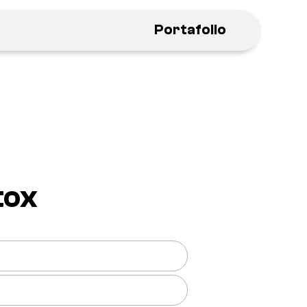
Portafolio
tox