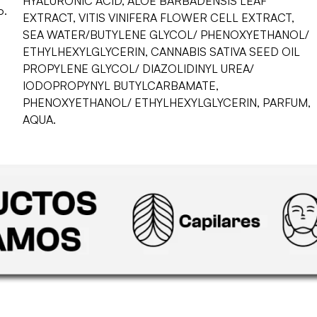
HYALURONIC ACID, ALOE BARBADENSIS LEAF
o.
EXTRACT, VITIS VINIFERA FLOWER CELL EXTRACT,
SEA WATER/BUTYLENE GLYCOL/ PHENOXYETHANOL/
ETHYLHEXYLGLYCERIN, CANNABIS SATIVA SEED OIL
PROPYLENE GLYCOL/ DIAZOLIDINYL UREA/
IODOPROPYNYL BUTYLCARBAMATE,
PHENOXYETHANOL/ ETHYLHEXYLGLYCERIN, PARFUM,
AQUA.