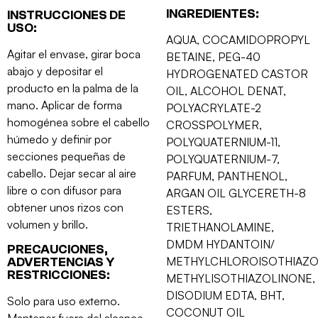
INGREDIENTES:
INSTRUCCIONES DE
USO:
AQUA, COCAMIDOPROPYL
Agitar el envase, girar boca
BETAINE, PEG-40
abajo y depositar el
HYDROGENATED CASTOR
producto en la palma de la
OIL, ALCOHOL DENAT,
mano. Aplicar de forma
POLYACRYLATE-2
homogénea sobre el cabello
CROSSPOLYMER,
húmedo y definir por
POLYQUATERNIUM-11,
secciones pequeñas de
POLYQUATERNIUM-7,
cabello. Dejar secar al aire
PARFUM, PANTHENOL,
libre o con difusor para
ARGAN OIL GLYCERETH-8
obtener unos rizos con
ESTERS,
volumen y brillo.
TRIETHANOLAMINE,
DMDM HYDANTOIN/
PRECAUCIONES,
METHYLCHLOROISOTHIAZO
ADVERTENCIAS Y
RESTRICCIONES:
METHYLISOTHIAZOLINONE,
DISODIUM EDTA, BHT,
Solo para uso externo.
COCONUT OIL
Mantener fuera del alcance