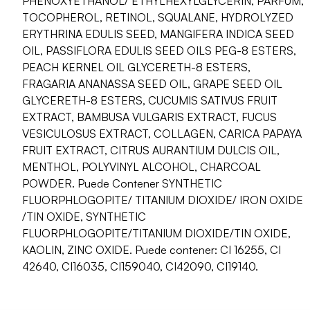
PHENOXYETHANOL/ ETHYLHEXYLGLYCERIN, PARFUM,
TOCOPHEROL, RETINOL, SQUALANE, HYDROLYZED
ERYTHRINA EDULIS SEED, MANGIFERA INDICA SEED
OIL, PASSIFLORA EDULIS SEED OILS PEG-8 ESTERS,
PEACH KERNEL OIL GLYCERETH-8 ESTERS,
FRAGARIA ANANASSA SEED OIL, GRAPE SEED OIL
GLYCERETH-8 ESTERS, CUCUMIS SATIVUS FRUIT
EXTRACT, BAMBUSA VULGARIS EXTRACT, FUCUS
VESICULOSUS EXTRACT, COLLAGEN, CARICA PAPAYA
FRUIT EXTRACT, CITRUS AURANTIUM DULCIS OIL,
MENTHOL, POLYVINYL ALCOHOL, CHARCOAL
POWDER. Puede Contener SYNTHETIC
FLUORPHLOGOPITE/ TITANIUM DIOXIDE/ IRON OXIDE
/TIN OXIDE, SYNTHETIC
FLUORPHLOGOPITE/TITANIUM DIOXIDE/TIN OXIDE,
KAOLIN, ZINC OXIDE. Puede contener: CI 16255, CI
42640, CI16035, CI159040, CI42090, CI19140.