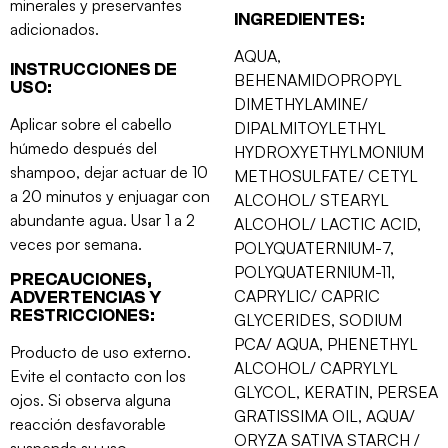
minerales y preservantes
INGREDIENTES:
adicionados.
AQUA,
INSTRUCCIONES DE
BEHENAMIDOPROPYL
USO:
DIMETHYLAMINE/
Aplicar sobre el cabello
DIPALMITOYLETHYL
húmedo después del
HYDROXYETHYLMONIUM
shampoo, dejar actuar de 10
METHOSULFATE/ CETYL
a 20 minutos y enjuagar con
ALCOHOL/ STEARYL
abundante agua. Usar 1 a 2
ALCOHOL/ LACTIC ACID,
veces por semana.
POLYQUATERNIUM-7,
POLYQUATERNIUM-11,
PRECAUCIONES,
CAPRYLIC/ CAPRIC
ADVERTENCIAS Y
RESTRICCIONES:
GLYCERIDES, SODIUM
PCA/ AQUA, PHENETHYL
Producto de uso externo.
ALCOHOL/ CAPRYLYL
Evite el contacto con los
GLYCOL, KERATIN, PERSEA
ojos. Si observa alguna
GRATISSIMA OIL, AQUA/
reacción desfavorable
ORYZA SATIVA STARCH /
suspenda su uso.