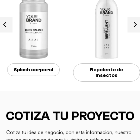
Splash corporal
Repelente de
insectos
COTIZA TU PROYECTO
Cotiza tu idea de negocio, con esta información, nuestro
equipo se asegura de que tu visión se refleje en