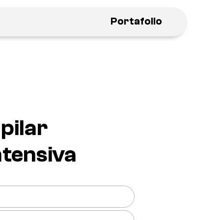
Portafolio
pilar
ntensiva