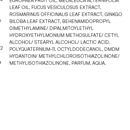
EUROPAEA FRUIT OIL, MELALEUCA ALTERNIFOLIA
LEAF OIL, FUCUS VESICULOSUS EXTRACT,
ROSMARINUS OFFICINALIS LEAF EXTRACT, GINKGO
s
BILOBA LEAF EXTRACT, BEHENAMIDOPROPYL
DIMETHYLAMINE/ DIPALMITOYLETHYL
HYDROXYETHYLMONIUM METHOSULFATE/ CETYL
ALCOHOL/ STEARYL ALCOHOL/ LACTIC ACID,
12
POLYQUATERNIUM-11, OCTYLDODECANOL, DMDM
HYDANTOIN/ METHYLCHLOROISOTHIAZOLINONE/
a
METHYLISOTHIAZOLINONE, PARFUM, AQUA.