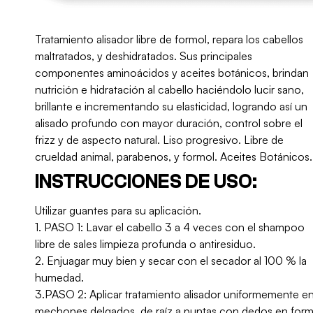
Tratamiento alisador libre de formol, repara los cabellos
maltratados, y deshidratados. Sus principales
componentes aminoácidos y aceites botánicos, brindan
nutrición e hidratación al cabello haciéndolo lucir sano,
brillante e incrementando su elasticidad, logrando así un
alisado profundo con mayor duración, control sobre el
frizz y de aspecto natural. Liso progresivo. Libre de
crueldad animal, parabenos, y formol. Aceites Botánicos.
INSTRUCCIONES DE USO:
Utilizar guantes para su aplicación.
1. PASO 1: Lavar el cabello 3 a 4 veces con el shampoo
libre de sales limpieza profunda o antiresiduo.
2. Enjuagar muy bien y secar con el secador al 100 % la
humedad.
3.PASO 2: Aplicar tratamiento alisador uniformemente e
mechones delgados, de raíz a puntas con dedos en for