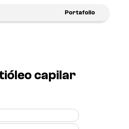
Portafolio
ióleo capilar