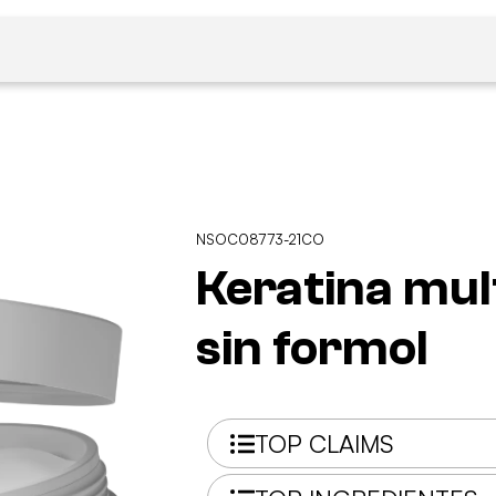
NSOC08773-21CO
Keratina mult
sin formol
TOP CLAIMS