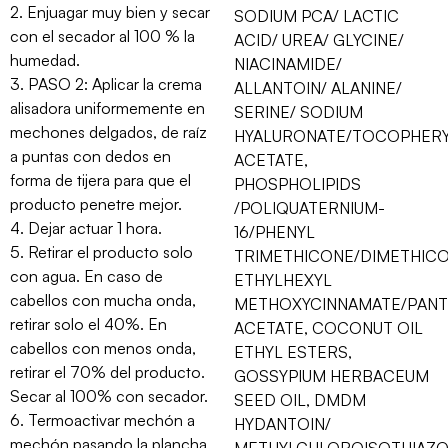
2. Enjuagar muy bien y secar
SODIUM PCA/ LACTIC
con el secador al 100 % la
ACID/ UREA/ GLYCINE/
humedad.
NIACINAMIDE/
3. PASO 2: Aplicar la crema
ALLANTOIN/ ALANINE/
alisadora uniformemente en
SERINE/ SODIUM
mechones delgados, de raíz
HYALURONATE/TOCOPHER
a puntas con dedos en
ACETATE,
forma de tijera para que el
PHOSPHOLIPIDS
producto penetre mejor.
/POLIQUATERNIUM-
4. Dejar actuar 1 hora.
16/PHENYL
5. Retirar el producto solo
TRIMETHICONE/DIMETHICO
con agua. En caso de
ETHYLHEXYL
cabellos con mucha onda,
METHOXYCINNAMATE/PAN
retirar solo el 40%. En
ACETATE, COCONUT OIL
cabellos con menos onda,
ETHYL ESTERS,
retirar el 70% del producto.
GOSSYPIUM HERBACEUM
Secar al 100% con secador.
SEED OIL, DMDM
6. Termoactivar mechón a
HYDANTOIN/
mechón pasando la plancha
METHYLCHLOROISOTHIAZO