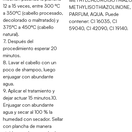
12 a 15 veces, entre 300 ºC
METHYLISOTHIAZOLINONE,
a 350ºC (cabello procesado,
PARFUM, AQUA. Puede
decolorado o maltratado) y
contener: CI 16035, CI
375ºC a 450ºC (cabello
59040, CI 42090, CI 19140.
natural).
7. Después del
procedimiento esperar 20
minutos.
8. Lavar el cabello con un
poco de shampoo, luego
enjuagar con abundante
agua.
9. Aplicar el tratamiento y
dejar actuar 15 minutos.10.
Enjuagar con abundante
agua y secar al 100 % la
humedad con secador. Sellar
con plancha de manera