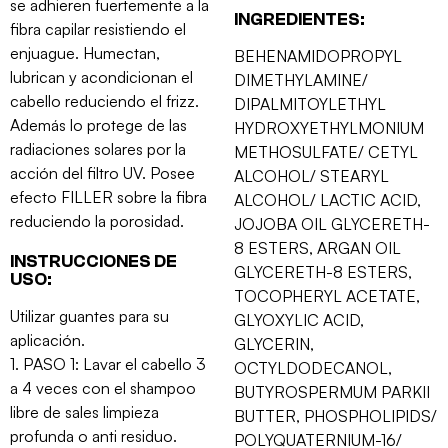
se adhieren fuertemente a la
INGREDIENTES:
fibra capilar resistiendo el
enjuague. Humectan,
BEHENAMIDOPROPYL
lubrican y acondicionan el
DIMETHYLAMINE/
cabello reduciendo el frizz.
DIPALMITOYLETHYL
Además lo protege de las
HYDROXYETHYLMONIUM
radiaciones solares por la
METHOSULFATE/ CETYL
acción del filtro UV. Posee
ALCOHOL/ STEARYL
efecto FILLER sobre la fibra
ALCOHOL/ LACTIC ACID,
reduciendo la porosidad.
JOJOBA OIL GLYCERETH-
8 ESTERS, ARGAN OIL
INSTRUCCIONES DE
GLYCERETH-8 ESTERS,
USO:
TOCOPHERYL ACETATE,
Utilizar guantes para su
GLYOXYLIC ACID,
aplicación.
GLYCERIN,
1. PASO 1: Lavar el cabello 3
OCTYLDODECANOL,
a 4 veces con el shampoo
BUTYROSPERMUM PARKII
libre de sales limpieza
BUTTER, PHOSPHOLIPIDS/
profunda o anti residuo.
POLYQUATERNIUM-16/