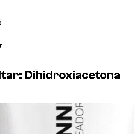
ltar:
Dihidroxiacetona