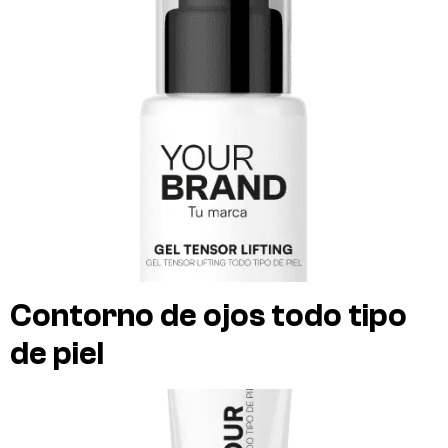
Contorno de ojos todo tipo
de piel