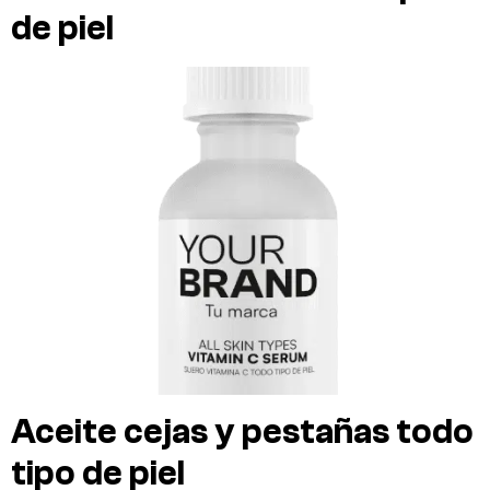
de piel
Aceite cejas y pestañas todo
tipo de piel