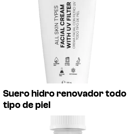
Suero hidro renovador todo
tipo de piel