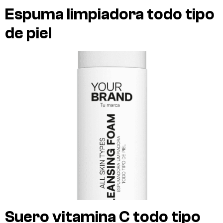
Espuma limpiadora todo tipo
de piel
Suero vitamina C todo tipo