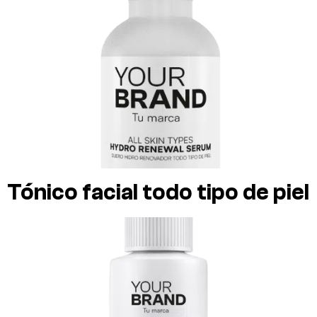
Tónico facial todo tipo de piel