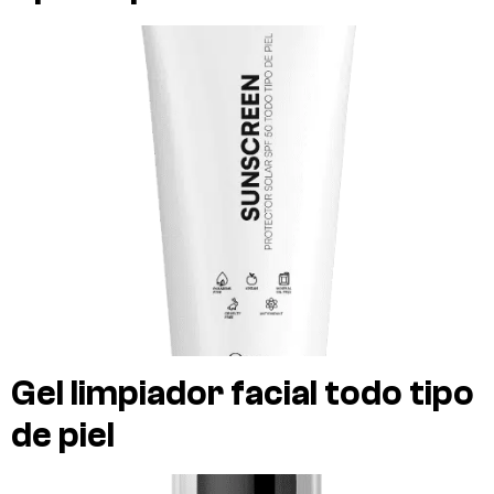
Gel limpiador facial todo tipo
de piel