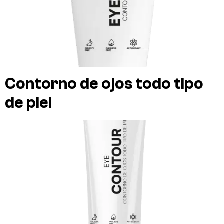
Contorno de ojos todo tipo
de piel